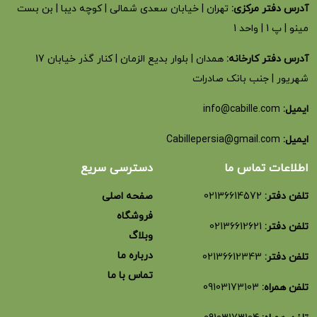
آدرس دفتر مرکزی:
تهران | خیابان سعدی شمالی | کوچه دیبا | بن بست
مینو | پ 1 | واحد 1
آدرس دفتر کارخانه:
همدان | بلوار بدیع الزمان | کنار گذر خیابان 17
شهریور | جنب بانک صادرات
ایمیل:
info@cabille.com
ایمیل:
Cabillepersia@gmail.com
اطلاعات تماس ما
دسترسی سریع
تلفن دفتر:
02136614572
صفحه اصلی
فروشگاه
تلفن دفتر:
02136612621
وبلاگ
درباره ما
تلفن دفتر:
02136612343
تماس با ما
تلفن همراه:
09103173103