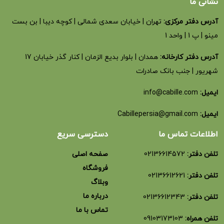
نشانی ما
آدرس دفتر مرکزی:
تهران | خیابان سعدی شمالی | کوچه دیبا | بن بست
مینو | پ 1 | واحد 1
آدرس دفتر کارخانه:
همدان | بلوار بدیع الزمان | کنار گذر خیابان 17
شهریور | جنب بانک صادرات
ایمیل:
info@cabille.com
ایمیل:
Cabillepersia@gmail.com
اطلاعات تماس ما
دسترسی سریع
تلفن دفتر:
02136614572
صفحه اصلی
فروشگاه
تلفن دفتر:
02136612621
وبلاگ
درباره ما
تلفن دفتر:
02136612343
تماس با ما
تلفن همراه:
09103173103