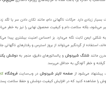
متناسب با اندازه بز، باعث شده تا فرآیندهای روزمره دامداری
سریع‌تر، ا
یار زیادی دارد. حرکات ناگهانی دام، مانند تکان دادن سر یا لگد زدن
ر می‌شود، بلکه سلامت دام و کیفیت محصول نهایی را نیز به خطر می‌اند
به شکلی ایمن ثابت نگه می‌دارد. بز احساس امنیت بیشتری پیدا می‌کند
ند، استفاده از گردنگیر می‌تواند از بروز استرس و رفتارهای ناگهانی جل
مدرن مانند
شلنگ شیردوش
و پالساتورهای دقیق، منجر به
دوشش یکنوا
رفته و خطر آلودگی به حداقل می‌رسد.
 پیشنهاد می‌شود از
صفحه لاینر شیردوش
در وب‌سایت
فروشگاه
کاب
یردوش را مشاهده کنید که در افزایش کیفیت دوشش و حفظ سلامت پستان