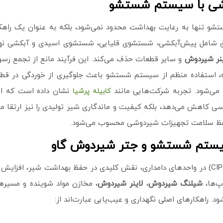
وشی با سیستم شستشو
تنها به رعایت بهداشت محدود نمی‌شود، بلکه به عنوان یک راهکار 
 اجرای چرخه‌های دقیق شامل پیش‌آبکشی، شستشوی قلیایی، شستشوی اسیدی و آبکش
ینر شیردوش
و سایر قطعات حذف می‌کند. این فرآیند مانع از تجمع رسو
 علاوه، استفاده منظم از سیستم شستشو باعث جلوگیری از خوردگی در
 می‌شود. تجربه شرکت‌هایی مانند
نشان داده است که اس
کابیله پرشیا
کاهش می‌دهد، بلکه کیفیت و ماندگاری شیر تولیدی را نیز ارتقا می‌ب
 حفظ سلامت تجهیزات شیردوشی محسوب می‌شود.
سیستم شستشو و جتر شیردوش گاو
نگهداری و عیب‌یابی صحیح سیستم شستشو و جتر (CIP) در واحدهای دامداری، نقش کلیدی در حفظ
پ‌ها،
شیلنگ شیردوش
،
لاینر شیردوش
، مخازن مواد شوینده و مسیره
. راهکارهای اصلی نگهداری و عیب‌یابی عبارت‌اند از: