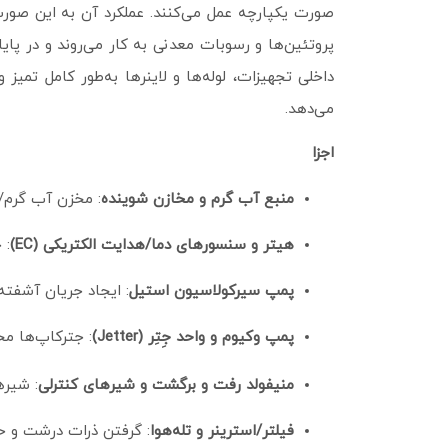
صورت یکپارچه عمل می‌کنند. عملکرد آن به این صور
پروتئین‌ها و رسوبات معدنی به کار می‌روند و در پا
داخلی تجهیزات، لوله‌ها و لاینرها به‌طور کامل تمی
می‌دهد.
اجزا
منبع آب گرم و مخازن شوینده
: مخزن آب گرم/ب
هیتر و سنسورهای دما/هدایت الکتریکی (EC)
: 
پمپ سیرکولاسیون استیل
: ایجاد جریان آشفته 
پمپ وکیوم و واحد جِتِر (Jetter)
: جترکاپ‌ها مح
منیفولد رفت و برگشت و شیرهای کنترلی
: شیره
فیلتر/استرینر و تله‌هوا
: گرفتن ذرات درشت و ح