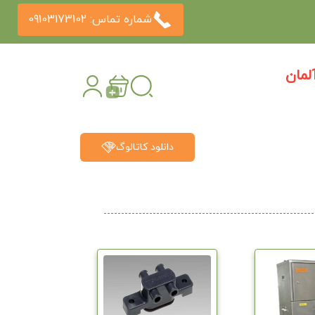
شماره تماس: 09103173102
مان
دانلود کاتالوگ