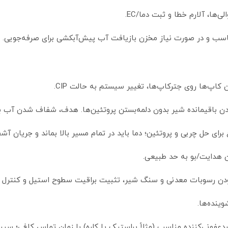
لی‌ها، آلارم خطا و ثبت دما/EC.
اسب و در صورت نیاز مخزن بازیافت آب پیش‌آبکشی برای صرفه‌جویی.
 کاپ‌ها روی جترکاپ‌ها، تغییر سیستم به حالت CIP.
اندن باقیمانده شیر بدون دلمه‌بستن پروتئین‌ها. هدف، شفاف شدن آب 
برای حل چربی و پروتئین؛ دما باید در تمام مسیر بالا بماند و جریان آ
دن هدایت/بو به حد طبیعی.
دودن رسوبات معدنی و سنگ شیر، تثبیت براقیت سطوح استیل و کنترل با
ینده‌ها.
ضدعفونی‌کننده مناسب (مثلاً پراستیک یا کلره) با زمان تماس کافی؛ سپ