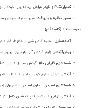
کنترلر/PLC و تایمر مراحل
: برنامه‌ریزی خودکار توا
مسیر تخلیه و بازیافت
: شیر تخلیه، سیفون من
نحوه عملکرد (گام‌به‌گام)
آماده‌سازی
: تخلیه کامل شیر از خطوط، قرار دادن
پیش‌آبکشی ولرم
: گردش آب ولرم برای بیرون‌ر
شستشوی قلیایی داغ
: گردش محلول قلیایی داغ 
آبکشی میانی
: خارج کردن بقایای قلیا تا رسان
شستشوی اسیدی
: محلول اسیدی ملایم برای ز
آبکشی نهایی
: آب تمیز تا پاک شدن کامل اثر شو
ضدعفونی نزدیک به شیفت بعدی
: استفاده از 