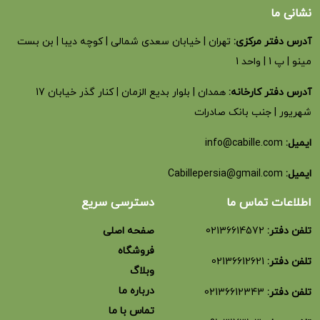
نشانی ما
آدرس دفتر مرکزی:
تهران | خیابان سعدی شمالی | کوچه دیبا | بن بست
مینو | پ 1 | واحد 1
آدرس دفتر کارخانه:
همدان | بلوار بدیع الزمان | کنار گذر خیابان 17
شهریور | جنب بانک صادرات
ایمیل:
info@cabille.com
ایمیل:
Cabillepersia@gmail.com
اطلاعات تماس ما
دسترسی سریع
تلفن دفتر:
02136614572
صفحه اصلی
فروشگاه
تلفن دفتر:
02136612621
وبلاگ
درباره ما
تلفن دفتر:
02136612343
تماس با ما