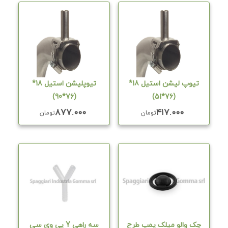
تیوپ لیشن استیل 18*
تیوپلیشن استیل 18*
(76*90)
(76*51)
۸۷۷.۰۰۰
۴۱۷.۰۰۰
تومان
تومان
چک والو میلک پمپ طرح
سه راهی Y پی وی سی