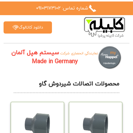
شماره تماس: 09103173102
دانلود کاتالوگ
سیستم هپل آلمان
نمایندگی انحصاری شرکت
Made in Germany
محصولات اتصالات شیردوش گاو