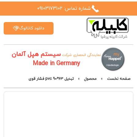
شماره تماس: 09103173102
دانلود کاتالوگ
سیستم هپل آلمان
نمایندگی انحصاری شرکت
Made in Germany
صفحه نخست
»
محصول
»
تبدیل 63*90 pvc فشار قوی