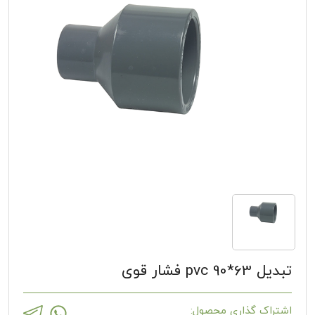
تبدیل 63*90 pvc فشار قوی
اشتراک گذاری محصول: