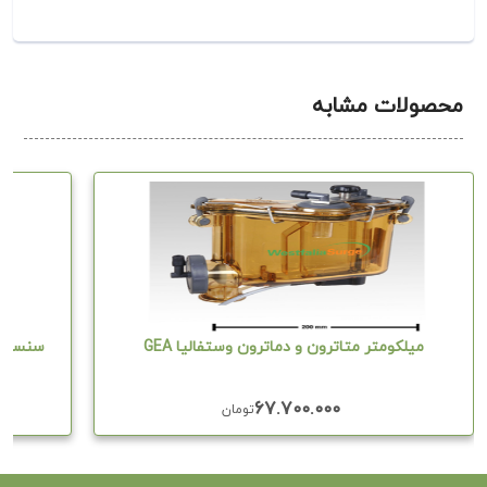
محصولات مشابه
میلکومتر متاترون و دماترون وستفالیا GEA
سنسور کا
۶۷.۷۰۰.۰۰۰
تومان