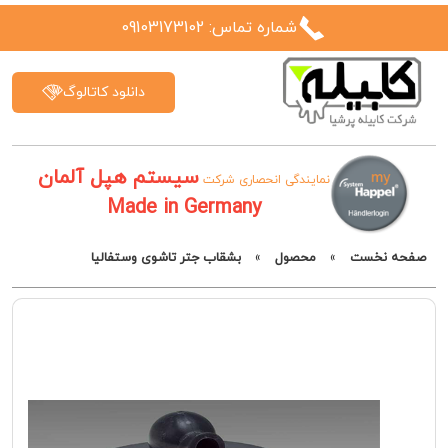
شماره تماس: 09103173102
دانلود کاتالوگ
سیستم هپل آلمان
نمایندگی انحصاری شرکت
Made in Germany
صفحه نخست
»
محصول
»
بشقاب جتر تاشوی وستفالیا