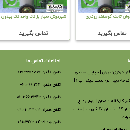
ش ثابت گوسفند روتاری
شیردوش سیار بز تک واحد تک بیدون
تماس بگیرید
تماس بگیرید
ا
اطلاعات تماس ما
تر مرکزی:
تهران | خیابان سعدی
تلفن دفتر:
02136614572
شمالی | کوچه دیبا | بن بست مینو | پ 1 |
تلفن دفتر:
02136612621
تلفن دفتر:
02136612343
ر کارخانه:
همدان | بلوار بدیع
الزمان | کنار گذر خیابان 17 شهریور | جنب
تلفن همراه:
09103173103
درات
تلفن همراه:
09103173104
info@cabille.c