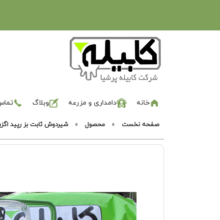
خانه
دامداری و مزرعه
وبلاگ
تماس 
صفحه نخست
»
محصول
»
شیردوش ثابت بز رپید اگز