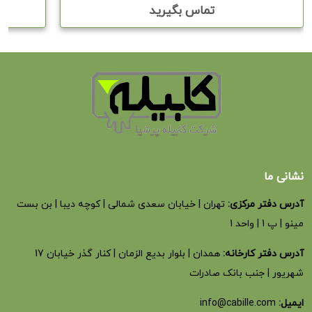
تماس بگیرید
نشانی ما
آدرس دفتر مرکزی:
تهران | خیابان سعدی شمالی | کوچه دیبا | بن بست
مینو | پ 1 | واحد 1
آدرس دفتر کارخانه:
همدان | بلوار بدیع الزمان | کنار گذر خیابان 17
شهریور | جنب بانک صادرات
ایمیل:
info@cabille.com