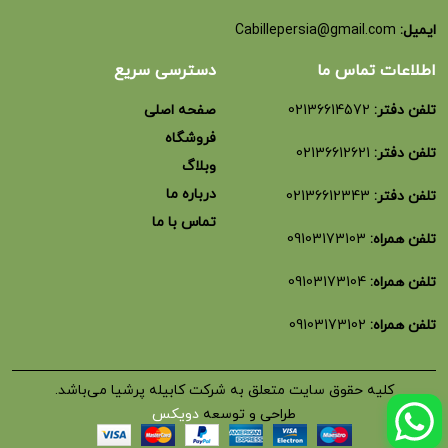
ایمیل:
Cabillepersia@gmail.com
اطلاعات تماس ما
دسترسی سریع
تلفن دفتر:
02136614572
صفحه اصلی
فروشگاه
تلفن دفتر:
02136612621
وبلاگ
درباره ما
تلفن دفتر:
02136612343
تماس با ما
تلفن همراه:
09103173103
تلفن همراه:
09103173104
تلفن همراه:
09103173102
کلیه حقوق سایت متعلق به شرکت کابیله پرشیا می‌باشد.
طراحی و توسعه
دویکس