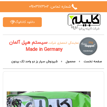
شماره تماس: 09103173102
دانلود کاتالوگ
سیستم هپل آلمان
نمایندگی انحصاری شرکت
Made in Germany
صفحه نخست
»
محصول
»
شیردوش سیار بز دو واحد تک بیدون