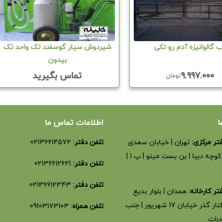
 گالوانیزه آدم رو تکی
شیردوش سیار گوسفند تک واحد تک
بیدون
۹.۹۹۷.۰۰۰
تماس بگیرید
تومان
ا
اطلاعات تماس ما
تر مرکزی:
تهران | خیابان سعدی
تلفن دفتر:
02136614572
شمالی | کوچه دیبا | بن بست مینو | پ 1 |
تلفن دفتر:
02136612621
تلفن دفتر:
02136612343
ر کارخانه:
همدان | بلوار بدیع
الزمان | کنار گذر خیابان 17 شهریور | جنب
تلفن همراه:
09103173103
درات