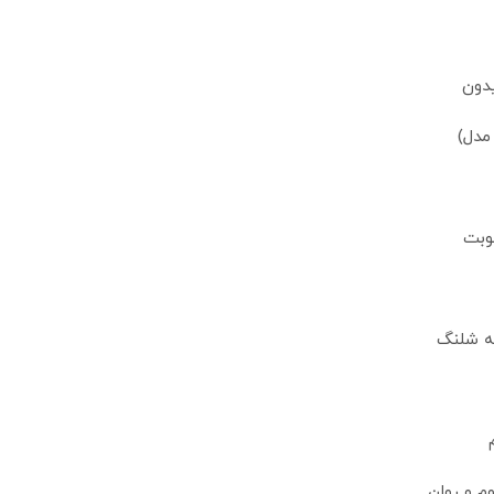
مدل)
وبت
به شلنگ
م و روان