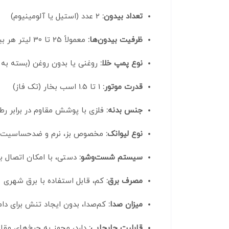
تعداد بیدون:
2 عدد (استیل یا آلومینیوم)
ظرفیت بیدون‌ها:
معمولاً 25 تا 30 لیتر هر بیدون
نوع پمپ خلا:
روغنی یا بدون روغن (بسته به 
قدرت موتور:
1 تا 1.5 اسب بخار (تک فاز)
جنس بدنه:
فلزی با پوشش مقاوم در برابر رط
نوع لیوانک:
مخصوص بز، نرم و ضدحساسیت
سیستم شست‌وشو:
دستی، با امکان اتصال 
مصرف برق:
کم، قابل استفاده با برق شهری
میزان صدا:
کم‌صدا، بدون ایجاد تنش برای دام
قابلیت جابجایی:
دارد، مجهز به چرخ‌های مقاو