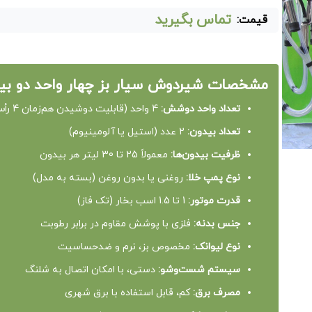
تماس بگیرید
قیمت:
مشخصات شیردوش سیار بز چهار واحد دو بی
تعداد واحد دوشش:
4 واحد (قابلیت دوشیدن هم‌زمان 4 رأس بز)
تعداد بیدون:
2 عدد (استیل یا آلومینیوم)
ظرفیت بیدون‌ها:
معمولاً 25 تا 30 لیتر هر بیدون
نوع پمپ خلا:
روغنی یا بدون روغن (بسته به مدل)
قدرت موتور:
1 تا 1.5 اسب بخار (تک فاز)
جنس بدنه:
فلزی با پوشش مقاوم در برابر رطوبت
نوع لیوانک:
مخصوص بز، نرم و ضدحساسیت
سیستم شست‌وشو:
دستی، با امکان اتصال به شلنگ
مصرف برق:
کم، قابل استفاده با برق شهری