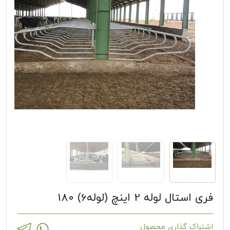
فری استال لوله 2 اینچ (لوله6) 180
اشتراک گذاری محصول: