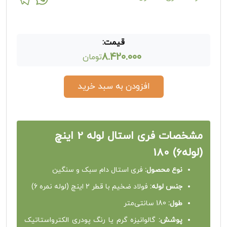
قیمت:
۸.۴۲۰.۰۰۰
تومان
افزودن به سبد خرید
مشخصات فری استال لوله 2 اینچ
(لوله6) 180
نوع محصول:
فری استال دام سبک و سنگین
جنس لوله:
فولاد ضخیم با قطر 2 اینچ (لوله نمره 6)
طول:
180 سانتی‌متر
پوشش:
گالوانیزه گرم یا رنگ پودری الکترواستاتیک