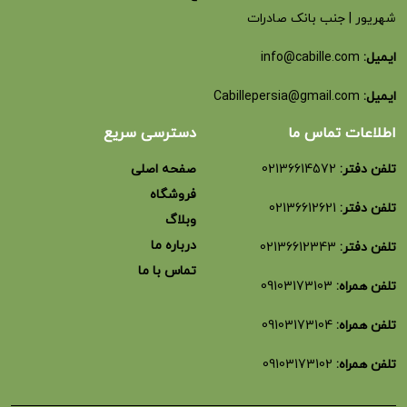
شهریور | جنب بانک صادرات
ایمیل:
info@cabille.com
ایمیل:
Cabillepersia@gmail.com
اطلاعات تماس ما
دسترسی سریع
تلفن دفتر:
02136614572
صفحه اصلی
فروشگاه
تلفن دفتر:
02136612621
وبلاگ
درباره ما
تلفن دفتر:
02136612343
تماس با ما
تلفن همراه:
09103173103
تلفن همراه:
09103173104
تلفن همراه:
09103173102