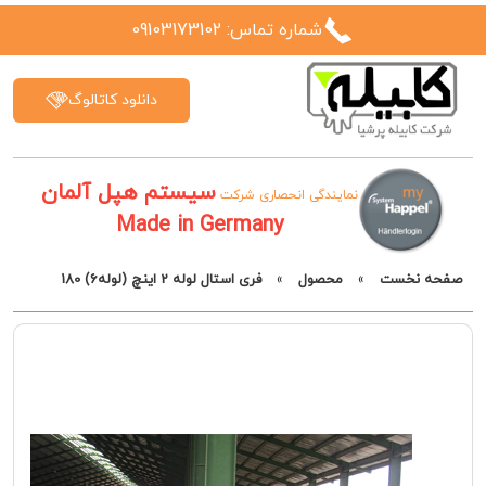
شماره تماس: 09103173102
دانلود کاتالوگ
سیستم هپل آلمان
نمایندگی انحصاری شرکت
Made in Germany
صفحه نخست
»
محصول
»
فری استال لوله 2 اینچ (لوله6) 180