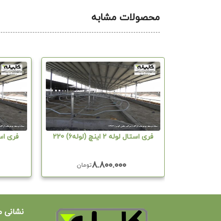
محصولات مشابه
فری استال لوله 2 اینچ (لوله6) 220
فری استال لوله
۸.۸۰۰.۰۰۰
ان
تومان
نشانی م