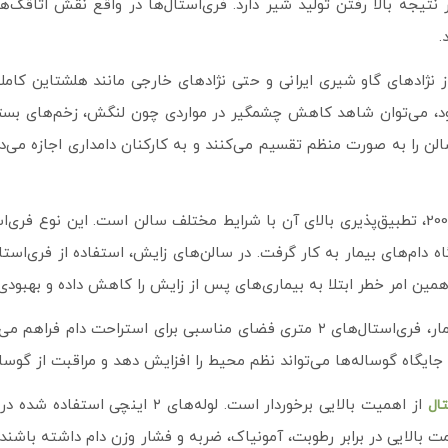
یجه بالا رفتن تولید شیر دارد. فری‌استال‌ها در واقع نقش اتاقک‌های 
.
اری از نژادهای گاو شیری ایرانی و حتی نژادهای خارجی مانند هلشتاین کام
ینچ (لوله6) 200 استفاده می‌شود، می‌توان شاهد کاهش چشمگیر در مواردی چون لنگش، 
 سالن را به صورت منظم تقسیم می‌کنند و به کارکنان دامداری اجازه می
یکی از مزایای مهم فری استال لوله 2 اینچ (لوله6) 200، تطبیق‌پذیری بالای آن با شرایط مختلف سا
ام‌های بیمار به کار گرفت. در سالن‌های زایش، استفاده از فری‌استال ب
ن امر خطر ابتلا به بیماری‌های پس از زایش را کاهش داده و بهبودی 
در سالن‌های قرنطینه یا بخش‌های نگهداری دام بیمار، فری‌استال‌های ۲ متری فضای منا
ایگاه گوساله‌ها می‌تواند نظم محیط را افزایش دهد و مراقبت از گوساله
از اهمیت بالایی برخوردار است. لوله‌ه
تال
اومت بالایی در برابر رطوبت، آمونیاک، ضربه و فشار وزن دام داشته ب