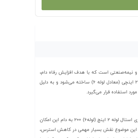
 و نیمه‌صنعتی است که با هدف افزایش رفاه دام،
بهینه‌سازی فضا و ارتقای سطح بهداشت و تولید طراحی شده است. این فری‌استال با طول ۲۰۰ سانتی‌متر از لوله فولادی ۲ اینچی (معادل لوله ۶) ساخته می‌شود و به دلیل
رد استفاده قرار می‌گیرد.
در دامداری‌های مدرن، استفاده از فری‌استال‌ها برای نگهداری گاوهای شیری یک ضرورت است نه انتخاب. طراحی اصولی فری استال لوله 2 اینچ (لوله6) 200 به دام این امکان
شد. این موضوع نقش بسیار مهمی در کاهش استرس،