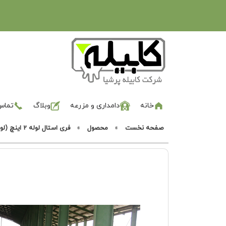
خانه
دامداری و مزرعه
وبلاگ
تماس 
صفحه نخست
»
محصول
»
فری استال لوله 2 اینچ (لوله6) 200