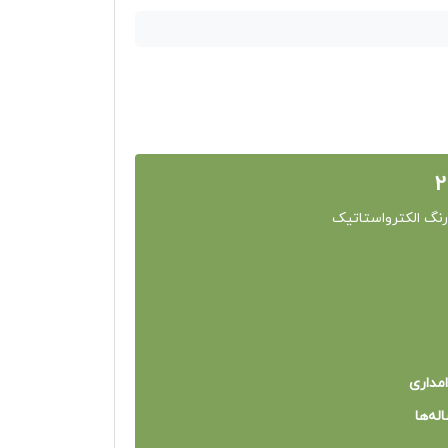
رنگ الکترواستاتیک
امداری
له‌ها