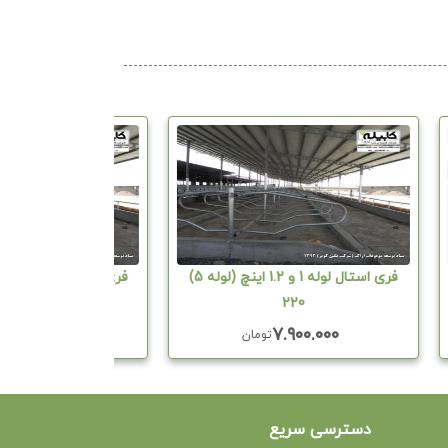
فری استال لوله 1 و 1.2 اینچ (لوله 5)
225
220
۷.۹۷۰.۰۰۰
۷.۹۰۰.۰۰۰
تومان
دسترسی سریع