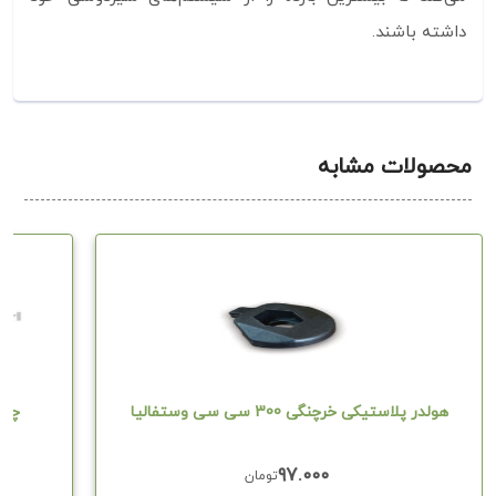
داشته باشند.
محصولات مشابه
هولدر پلاستیکی خرچنگی 300 سی سی وستفالیا
چک وا
۹۷.۰۰۰
تومان