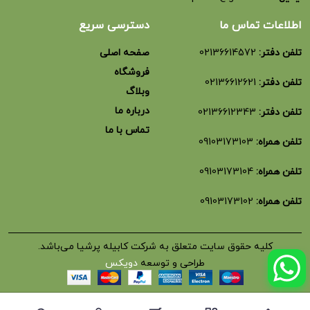
اطلاعات تماس ما
دسترسی سریع
تلفن دفتر:
02136614572
صفحه اصلی
فروشگاه
تلفن دفتر:
02136612621
وبلاگ
درباره ما
تلفن دفتر:
02136612343
تماس با ما
تلفن همراه:
09103173103
تلفن همراه:
09103173104
تلفن همراه:
09103173102
کلیه حقوق سایت متعلق به شرکت کابیله پرشیا می‌باشد.
طراحی و توسعه
دویکس
دامداری و مزرعه