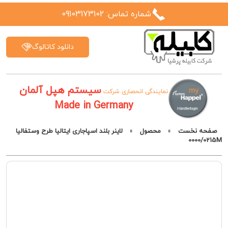
شماره تماس: 09103173102
دانلود کاتالوگ
سیستم هپل آلمان
نمایندگی انحصاری شرکت
Made in Germany
صفحه نخست
»
محصول
»
لاینر بلند اسپاجاری ایتالیا طرح وستفالیا
0000/0215M