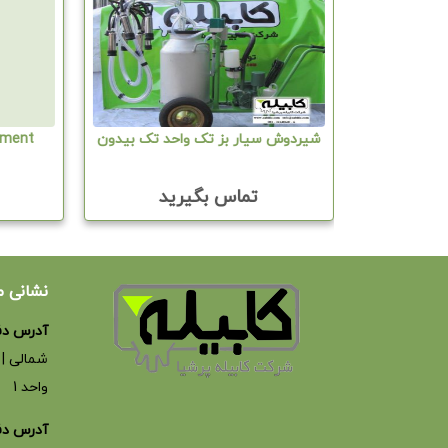
هار واحد دو
شیردوش سیار بز تک واحد تک بیدون
yment
ید
تماس بگیرید
نشانی م
آدرس دف
واحد 1
آدرس دفت