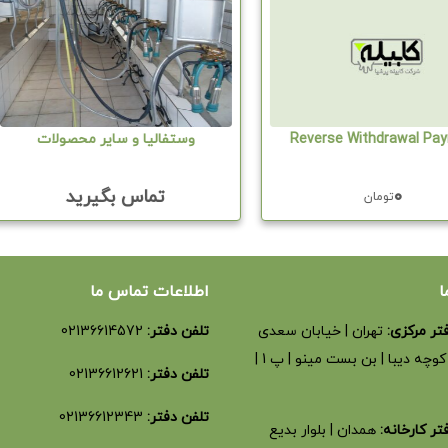
Reverse Withdrawal Pa
وستفالیا و سایر محصولات
۰
تماس بگیرید
تومان
ا
اطلاعات تماس ما
تر مرکزی:
تهران | خیابان سعدی
تلفن دفتر:
02136614572
شمالی | کوچه دیبا | بن بست مینو | پ 1 |
تلفن دفتر:
02136612621
تلفن دفتر:
02136612343
ر کارخانه:
همدان | بلوار بدیع