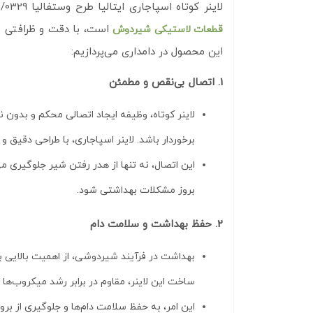
لاینر کوتاه اسپاجاری ایتالیا طرح وستفالیا 0000/0329، فراتر از یک قطعه ساده، نقشی حیاتی در قلب سیستم شیر دوشی دامداری ایفا می‌کند. این قطعه کوچک که جز
است، با دقت و ظرافتی مه
قطعات لاستیکی شیردوش
این محصول در دامداری می‌پردازیم:
1. اتصال بی‌نقص و مطمئن
لاینر کوتاه، وظیفه ایجاد اتصالی محکم و بدون نش
برخوردار باشد. لاینر اسپاجاری، با طراحی دقیق 
این اتصال، نه تنها از هدر رفتن شیر جلوگیری م
بروز مشکلات بهداشتی شود.
2. حفظ بهداشت و سلامت دام
بهداشت در فرآیند شیردوشی، از اهمیت بالایی برخ
ساخت این لاینر، مقاوم در برابر رشد میکروب‌ه
این امر، به حفظ سلامت دام‌ها و جلوگیری از بر