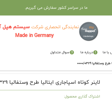
ما در سراسر کشور سفارش می گیریم.
سیستم هپل آل
نمایندگی انحصاری شرکت
Made in Germany
با ما
درباره ما
سوال متداول
 وستفالیا 0000/0329
لاینر کوتاه اسپاجاری ایتالیا طرح وستفالیا 0000/0329
اشتراک گذاری محصول: