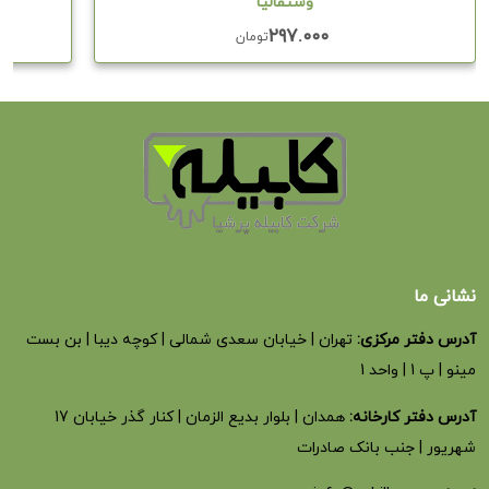
وستفالیا
۲۹۷.۰۰۰
تومان
نشانی ما
آدرس دفتر مرکزی:
تهران | خیابان سعدی شمالی | کوچه دیبا | بن بست
مینو | پ 1 | واحد 1
آدرس دفتر کارخانه:
همدان | بلوار بدیع الزمان | کنار گذر خیابان 17
شهریور | جنب بانک صادرات