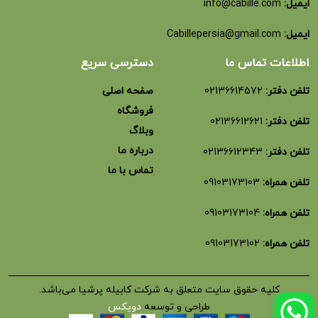
ایمیل:
info@cabille.com
ایمیل:
Cabillepersia@gmail.com
اطلاعات تماس ما
دسترسی سریع
تلفن دفتر:
02136614572
صفحه اصلی
فروشگاه
تلفن دفتر:
02136612621
وبلاگ
درباره ما
تلفن دفتر:
02136612343
تماس با ما
تلفن همراه:
09103173103
تلفن همراه:
09103173104
تلفن همراه:
09103173102
کلیه حقوق سایت متعلق به شرکت کابیله پرشیا می‌باشد.
طراحی و توسعه
دویکس