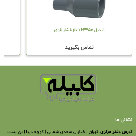
تبدیل pvc 63*50 فشار قوی
تماس بگیرید
نشانی ما
آدرس دفتر مرکزی:
تهران | خیابان سعدی شمالی | کوچه دیبا | بن بست