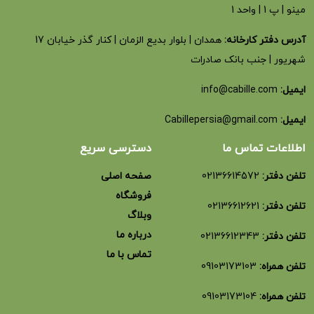
مینو | پ 1 | واحد 1
آدرس دفتر کارخانه:
همدان | بلوار بدیع الزمان | کنار گذر خیابان 17
شهریور | جنب بانک صادرات
ایمیل:
info@cabille.com
ایمیل:
Cabillepersia@gmail.com
اطلاعات تماس ما
دسترسی سریع
تلفن دفتر:
02136614572
صفحه اصلی
فروشگاه
تلفن دفتر:
02136612621
وبلاگ
درباره ما
تلفن دفتر:
02136612343
تماس با ما
تلفن همراه:
09103173103
تلفن همراه:
09103173104