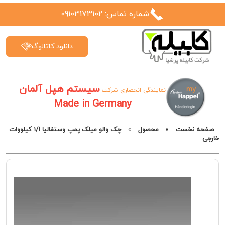
شماره تماس: 09103173102
دانلود کاتالوگ
سیستم هپل آلمان
نمایندگی انحصاری شرکت
Made in Germany
صفحه نخست
»
محصول
»
چک والو میلک پمپ وستفالیا 1/1 کیلووات
خارجی