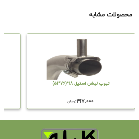
محصولات مشابه
تیوپ لیشن استیل 18*(76*51)
۴۱۷.۰۰۰
تومان