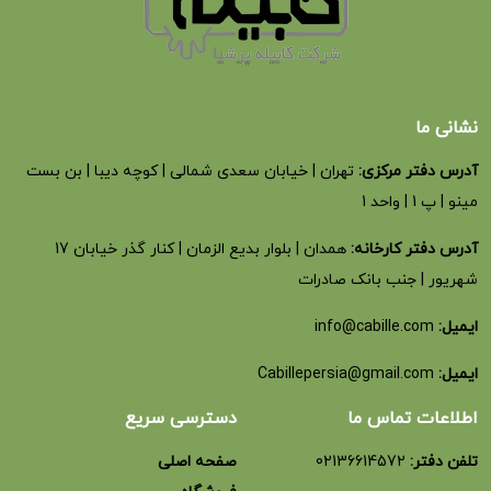
نشانی ما
آدرس دفتر مرکزی:
تهران | خیابان سعدی شمالی | کوچه دیبا | بن بست
مینو | پ 1 | واحد 1
آدرس دفتر کارخانه:
همدان | بلوار بدیع الزمان | کنار گذر خیابان 17
شهریور | جنب بانک صادرات
ایمیل:
info@cabille.com
ایمیل:
Cabillepersia@gmail.com
اطلاعات تماس ما
دسترسی سریع
تلفن دفتر:
02136614572
صفحه اصلی