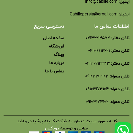
ایمیل:
info@cabille.com
ایمیل:
Cabillepersia@gmail.com
اطلاعات تماس ما
دسترسی سریع
تلفن دفتر:
02136614572
صفحه اصلی
فروشگاه
تلفن دفتر:
02136612621
وبلاگ
درباره ما
تلفن دفتر:
02136612343
تماس با ما
تلفن همراه:
09103173103
تلفن همراه:
09103173104
تلفن همراه:
09103173102
کلیه حقوق سایت متعلق به شرکت کابیله پرشیا می‌باشد.
طراحی و توسعه
دویکس