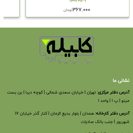
1100/0149
۳۶۷.۰۰۰
تومان
نشانی ما
آدرس دفتر مرکزی:
تهران | خیابان سعدی شمالی | کوچه دیبا | بن بست
مینو | پ 1 | واحد 1
آدرس دفتر کارخانه:
همدان | بلوار بدیع الزمان | کنار گذر خیابان 17
شهریور | جنب بانک صادرات